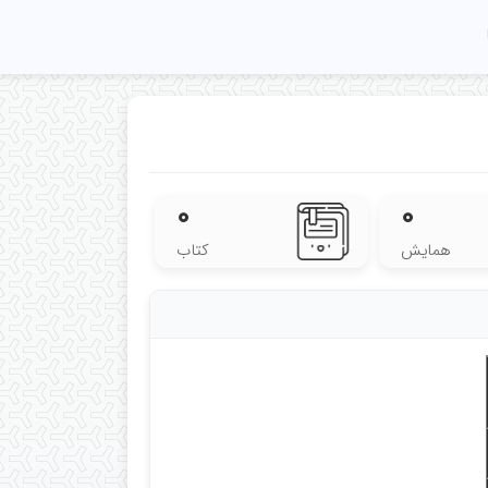
۰
۰
همایش
کتاب