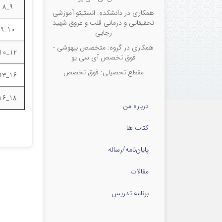
9_8
همکاری در دانشکده: انستیتو آموزشی
تحقیقاتی و درمانی قلب و عروق شهید
10_9
رجایی
همکاری در گروه: متخصص بیهوشی -
12_10
فوق تخصص آی سی یو
مقطع تحصیلی: فوق تخصص‌
16_13
18_16
درباره من
کتاب ها
پایان‌نامه‌/رساله
مقالات
برنامه تدریس