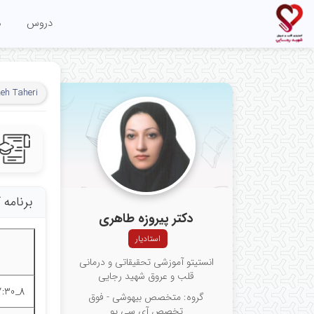
دروس
م
zeh Taheri
برنامه
دکتر پیروزه طاهری
استادیار
انستیتو آموزشی تحقیقاتی و درمانی
قلب و عروق شهید رجایی
8_7:30
گروه: متخصص بیهوشی - فوق
تخصص آی سی یو